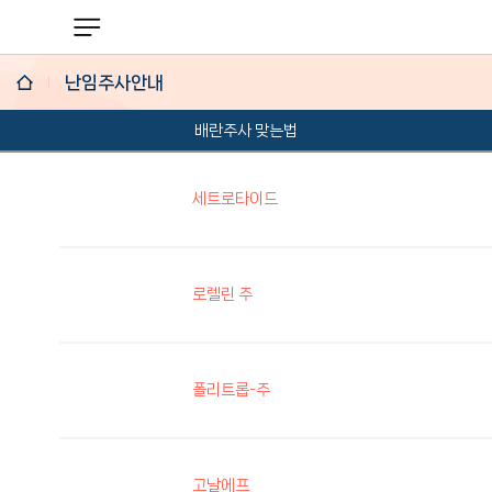
난임주사안내
배란주사 맞는법
난임검사
배란검사 및 치료
세트로타이드
인공수정
시험관아기
로렐린 주
유전학/착상전유전진단
반복유산
폴리트롭-주
자궁내막증
다낭성 난소 증후군
고날에프