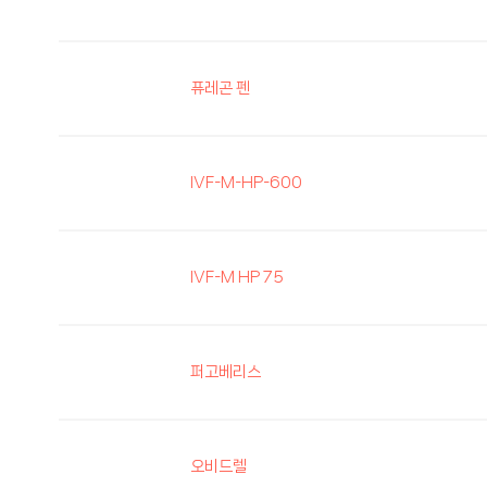
복강경/자궁경
CAPA 미성숙 난자 체외 배양
퓨레곤 펜
난치성난임
가임력보존
남성난임
IVF-M-HP-600
난임바로알기
난임주사안내
IVF-M HP 75
퍼고베리스
오비드렐