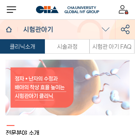
시험관아기
클리닉소개
시술과정
시험관 아기 FAQ
난임검사
배란검사 및 치료
인공수정
시험관아기
유전학/착상전유전진단
반복유산
전문분야 소개