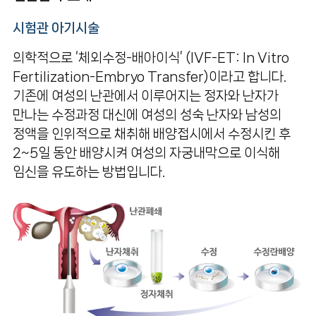
자궁내막증
시험관 아기시술
의학적으로 ‘체외수정-배아이식’ (IVF-ET: In Vitro
다낭성 난소 증후군
Fertilization-Embryo Transfer)이라고 합니다.
복강경/자궁경
기존에 여성의 난관에서 이루어지는 정자와 난자가
만나는 수정과정 대신에 여성의 성숙 난자와 남성의
CAPA 미성숙 난자 체외 배양
정액을 인위적으로 채취해 배양접시에서 수정시킨 후
2~5일 동안 배양시켜 여성의 자궁내막으로 이식해
난치성난임
임신을 유도하는 방법입니다.
가임력보존
남성난임
난임바로알기