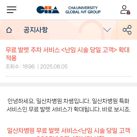
공지사항
공지사항
무료 발렛 주차 서비스 <난임 시술 당일 고객> 확대
적용
건강강좌
조회수 : 1896
2025.08.05
건강라이프칼럼
임신축하합니다
안녕하세요.
일산차병원 차쌤입니다.
일산차병원 특화
서비스인
무료 발렛 서비스가 확대됩니다.
바로 보시죠.
고마워요차병원
고객의소리
일산차병원 무료 발렛 서비스
<난임 시술 당일 고객